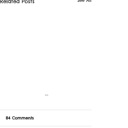
See All
Related Posts
84 Comments
it's Autumn!