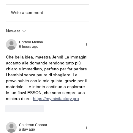
Copertine qua
Write a comment...
Newest
Correia Melina
6 hours ago
Che bella idea, maestra Jenni! Le immagini 
accanto alle domande rendono tutto più 
chiaro e immediato, perfetto per far parlare 
i bambini senza paura di sbagliare. La 
provo subito con la mia quinta, grazie per il 
materiale… e intanto continuo a esplorare 
le tue flowLESSON, che sono sempre una 
miniera d’oro. 
https://myminifactory.pro
Like
Reply
Calderon Connor
a day ago