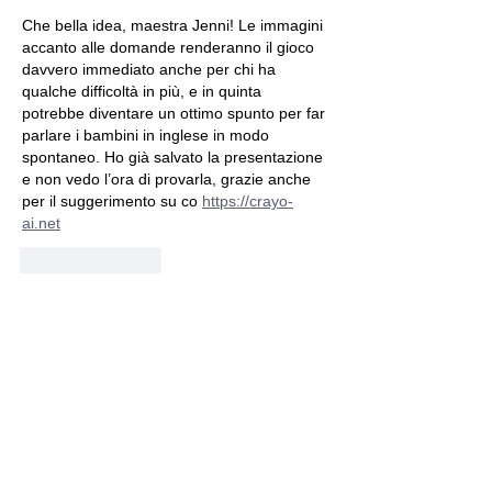
Che bella idea, maestra Jenni! Le immagini 
accanto alle domande renderanno il gioco 
davvero immediato anche per chi ha 
qualche difficoltà in più, e in quinta 
potrebbe diventare un ottimo spunto per far 
parlare i bambini in inglese in modo 
spontaneo. Ho già salvato la presentazione 
e non vedo l’ora di provarla, grazie anche 
per il suggerimento su co 
https://crayo-
ai.net
Like
Reply
Jezebel Snyder
2 days ago
Che bella idea, maestra Jenni! Le immagini 
accanto alle domande sono un supporto 
perfetto per far capire subito il significato ai 
bambini di quarta e quinta, e il formato 
"Would You Rather" li farà sicuramente 
divertire. Ho già salvato la presentazione 