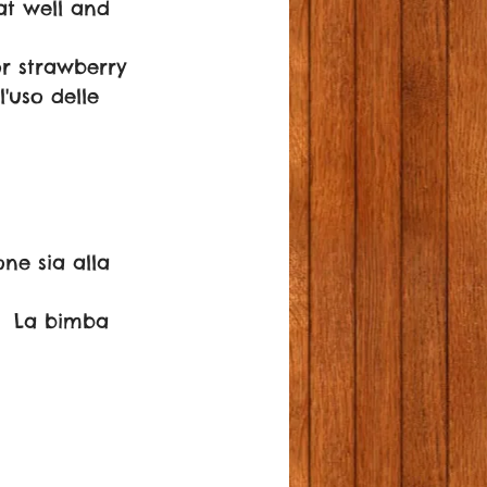
at well and 
or strawberry 
'uso delle 
one sia alla 
.  La bimba 