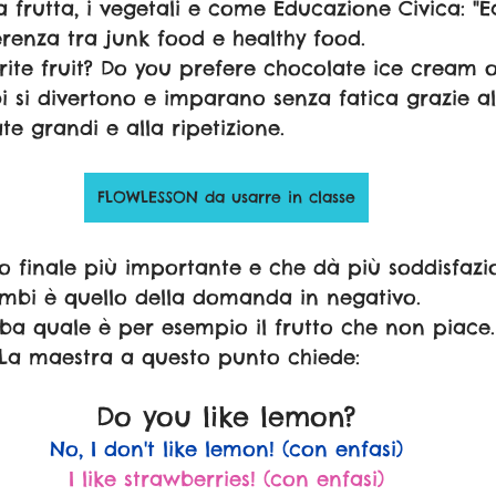
frutta, i vegetali e come Educazione Civica: "E
ferenza tra junk food e healthy food. 
rite fruit? Do you prefere chocolate ice cream 
i si divertono e imparano senza fatica grazie all
e grandi e alla ripetizione.
FLOWLESSON da usarre in classe
izio finale più importante e che dà più soddisfazi
mbi è quello della domanda in negativo. 
mba quale è per esempio il frutto che non piace
La maestra a questo punto chiede: 
Do you like lemon?
No, I don't like lemon! (con enfasi)
I like strawberries! (con enfasi)