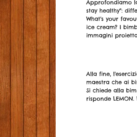
Approfondiamo la 
stay healthy": dif
What's your favou
ice cream? I bimb
immagini proiettat
Alla fine, l'eserc
maestra che ai bi
Si chiede alla bi
risponde LEMON. 