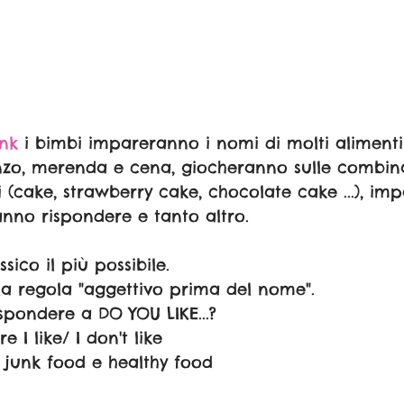
nk
 i bimbi impareranno i nomi di molti alimenti 
nzo, merenda e cena, giocheranno sulle combina
i (cake, strawberry cake, chocolate cake ...), i
ranno rispondere e tanto altro.
essico il più possibile.
lla regola "aggettivo prima del nome".
spondere a DO YOU LIKE...?
 I like/ I don't like
a junk food e healthy food