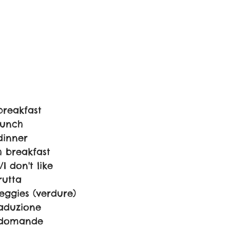
breakfast
lunch
dinner
h breakfast
/I don't like
rutta
eggies (verdure)
raduzione
e domande