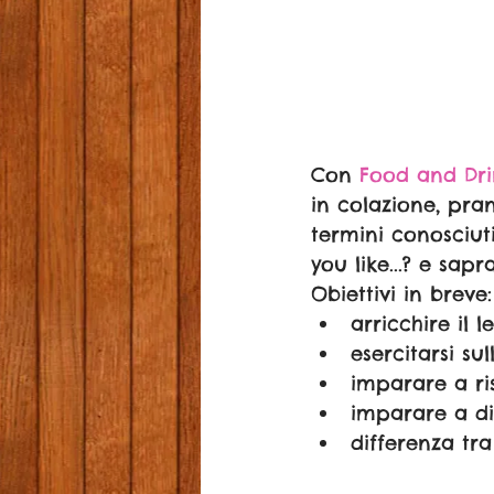
Con 
Food and Dri
in colazione, pra
termini conosciut
you like...? e sap
Obiettivi in breve:
arricchire il l
esercitarsi su
imparare a ri
imparare a dire
differenza tr